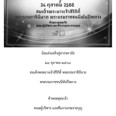
น้อมส่งเสด็จสู่สวรรคาลัย
๒๔ ตุลาคม ๒๕๖๘
สมเด็จพระนางเจ้าสิริกิติ์ พระบรมราชินีนาถ
พระบรมราชชนนีพันปีหลวง
ข้าพระพุทธเจ้า
คณะผู้บริหาร และทีมงานกระจายบุญ