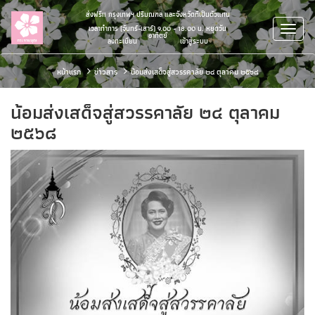
ส่งฟรี!! กรุงเทพฯ ปริมณฑล และจังหวัดที่เป็นตัวแทน
เวลาทำการ (จันทร์-เสาร์) 9.00 - 18.00 น. หยุดวัน
อาทิตย์
ลงทะเบียน
/
เข้าสู่ระบบ
หน้าแรก
ข่าวสาร
น้อมส่งเสด็จสู่สวรรคาลัย ๒๔ ตุลาคม ๒๕๖๘
น้อมส่งเสด็จสู่สวรรคาลัย ๒๔ ตุลาคม
๒๕๖๘