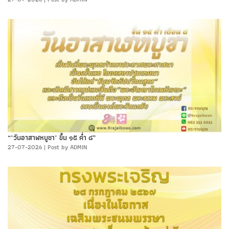
“"วันอาสาฬหบูชา" ขึ้น ๑๕ ค่ำ ๘”
27-07-2026
|
Post by ADMIN