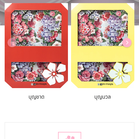
บุญชาด
บุญนวล