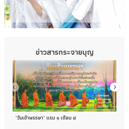
ข่าวสารกระจายบุญ
28-07-2026
Post by ADMIN
"วันเข้าพรรษา" แรม ๑ เดือน ๘
"ว